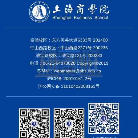
（专项）竞赛中获省部级以上荣誉2000余项，其
中国家级奖项600余项。
学校立足国家地方战略和行业重大需求，开
展高质量商业（商务）应用研究与咨询服务。近
五年，新增国家社会科学基金项目（含重大子课
奉浦校区：东方美谷大道6333号 201400
中山西路校区：中山西路2271号 200235
题、重点课题）、国家自然科学基金项目、教育
漕宝路校区：漕宝路121号 200233
部人文社科项目、上海市决策咨询研究项目（含
电话：86-21-64870020 Copyright©2019
重大、重点课题）等省部级及以上科研项目160余
E-Mail：webmaster@sbs.edu.cn
项，获上海市哲学社会科学优秀成果奖、上海市
沪ICP备 20010161-2号
决策咨询研究成果奖等各类省部级及以上科研奖
沪公网安备 31010402008153号
10余项，近100项决策咨询成果获省部级及以上
领导肯定性批示或部门采纳。
学校坚持国际化办学特色，着力提升国际声
誉和影响力。与瑞士洛桑酒店管理学院合作开办
中外合作办学机构“上海洛桑酒店管理学院”。学校
与美国、英国、澳大利亚等国家和地区的109所高