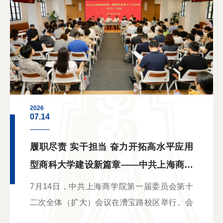
2026
07.14
履职尽责 实干担当 奋力开拓高水平应用
型商科大学建设新篇章——中共上海商学
院第一届委员会第十二次全体（扩大）会
7月14日，中共上海商学院第一届委员会第十
议召开
二次全体（扩大）会议在漕宝路校区举行。会
议由校党委副书记、校长吴忠主持。校党委委
了解更多+