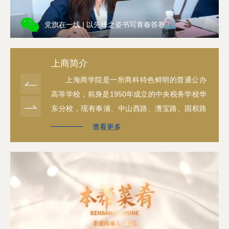
党旗在一线 | 以先锋之姿书写青春答卷
上商简介
上海商学院是一所商科特色鲜明的普通公办
高等学校，前身是1950年成立的中央税务学校华
东分校，现有奉浦、中山西路、漕宝路、国权路
四个校区和福州路一个办学点，全日制在校生
查看更多
9000余人，教职工700余人。
70多年来，上海商学院全面贯彻落实党的教
育方针，坚持“以商立校、应用为本”办学理念，秉
承“厚德博学、经世济民”校训精神，全力打造“应
用型、创新性、国际化”办学特色，努力培养具有
社会责任、专业素养、实践能力、创新精神、国
际视野的高素质应用型商科人才。目前学校设有