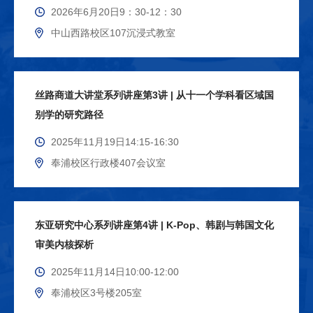
专题研讨及研究成果展示，与会者将深入交流当前及未
2026年6月20日9：30-12：30
来金融发展的趋势与挑战，探讨应对策略，推动全球金
中山西路校区107沉浸式教室
融研究的深入对话与合作。我们期待本次会议能够汇聚
具有理论深度与实践价值的研究成果，为可持续金融在
数字经济时代的发展提供有意义的洞见。此次学术会议
丝路商道大讲堂系列讲座第3讲 | 从十一个学科看区域国
得到了《China Finance Review International》
别学的研究路径
《Economic Analysis and Policy》《Emerging Markets
Finance & Trade》《International Review of
2025年11月19日14:15-16:30
Economics & Finance》《Journal of Behavioral
奉浦校区行政楼407会议室
Finance》等期刊的支持。
东亚研究中心系列讲座第4讲 | K-Pop、韩剧与韩国文化
审美内核探析
2025年11月14日10:00-12:00
奉浦校区3号楼205室