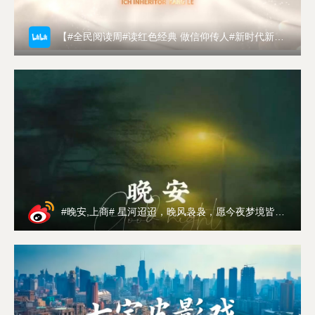
12个二级学院，本科专业29个，硕士专业学位授
权点6个（旅游管理、国际商务、金融、工商管
【#全民阅读周#读红色经典 做信仰传人#新时代新征程，阅读的形式，也在与时俱进。今天，让我们一同走近《非遗真人图书——本帮菜肴》，品味锅勺间的江南烟火风味。
理、工程管理、社会工作）。已形成从本科生到
研究生，从全日制到成人教育以及留学生教育的
全方位、多层次教育架构。
学校着力加强特色商科专业（群）建设，应
用经济学为上海市Ⅱ类高原学科，工商管理入选上
海高校一流学科（B类）培育计划。先后入选教育
部“第四批高等学校特色专业建设点”、教育部“本
科教学工程”地方高校第一批本科专业综合改革试
点、“上海高等学校一流本科建设引领计划”。工商
#晚安,上商# 星河迢迢，晚风袅袅，愿今夜梦境皆是温柔光景。晚安，上商。
管理、电子商务、酒店管理、国际经济与贸易、
物流管理5个专业为国家级一流本科专业建设点，
金融学、计算机科学与技术等8个专业为上海市级
一流本科专业建设点，税收学等9个专业为上海市
属高校应用型本科试点专业。工商管理、酒店管