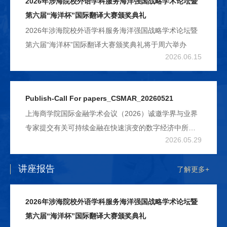
2026年涉海院校外语学科服务海洋强国战略学术论坛暨
2026“外研社-国才杯”“理解当代中国”大学生外语能力大
第六届“海洋杯”国际翻译大赛颁奖典礼
赛上海商学院初赛，现将具体事项通知如下：
2026年涉海院校外语学科服务海洋强国战略学术论坛暨
第六届“海洋杯”国际翻译大赛颁奖典礼将于周六举办
2026.06.15
Publish-Call For papers_CSMAR_20260521
上海商学院国际金融学术会议（2026）诚邀学界与业界
专家提交有关可持续金融在快速演变的数字经济中所扮
2026.05.29
演角色的前沿研究。随着人工智能、大数据及数字平台
的广泛应用，金融市场正经历深刻变革，在可持续投
讲座报告
了解更多+
资、资本配置与金融决策等方面不断涌现新的机遇与挑
战。本次会议旨在汇聚国内外学者与业界专家，共同探
讨数字技术如何重塑可持续金融体系，重点关注行为机
2026年涉海院校外语学科服务海洋强国战略学术论坛暨
制、投资实践及市场发展等关键议题。通过主题演讲、
第六届“海洋杯”国际翻译大赛颁奖典礼