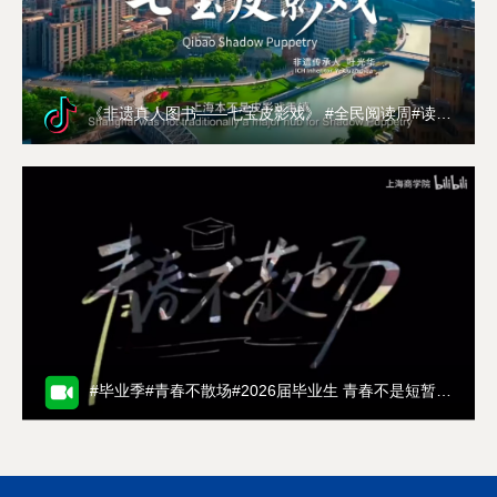
理、电子商务、市场营销4个专业通过ACBSP国
际认证，食品质量与安全专业通过IFT专业认证。
学校注重产、教、研协同高质量发展。开展
国家级、市级“四新”项目9项，实现教育部新工
《非遗真人图书——七宝皮影戏》 #全民阅读周#读红色经典 做信仰传人#新时代新征程，阅读的形式，也在与时俱进。“非遗真人数字图书”作为一种全新的阅读体，将书本的体验与实践相结合，师生共同制作出一部部“非遗真人数字图书”。它将精湛的传统技艺与数字技术巧妙融合，提升了对非遗文化的感受和认知。 今天，让我们一同走近《非遗真人图书——七宝皮影戏》，赏阅光影帷幕下的人间故事。
科、新农科、新文科项目建设全覆盖。建设国家
级一流本科课程5门、市级一流本科课程32门、市
级重点课程121门。获批上海高校课程思政领航计
划重点改革领航学院1个、上海课程思政示范团队
3个、上海课程思政示范课程9门、上海高校党史
学习教育与课程相融合示范课程3门、上海课程思
政教学名师2人，开展“课程思政”建设项目119
项。另外，学校获批2个市级重点产业学院，拥有
世界技能大赛中国集训基地和上海市创新创业教
#毕业季#青春不散场#2026届毕业生 青春不是短暂的落幕，而是岁岁年年、永远热烈的相伴。毕业快乐！
育实践基地。近五年，学生在世界技能大赛、“互
联网+”大学生创新创业大赛、苹果全球开发者大
会（WWDC）、全国管理决策模拟大赛等学科