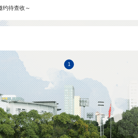
邀约待查收～
1