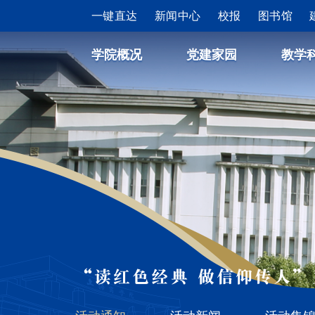
一键直达
新闻中心
校报
图书馆
学院概况
党建家园
教学
“读红色经典 做信仰传人