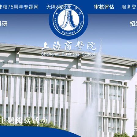
建校75周年专题网
无障碍阅读
审核评估
服务登
科研
招
”主题阅读活动