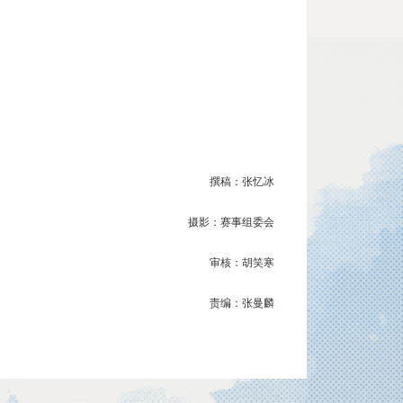
撰稿：张忆冰
摄影：赛事组委会
审核：胡笑寒
责编：张曼麟