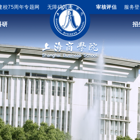
75周年专题网
建校75周年专题网
无障碍阅读
无障碍阅读
审核评估
审核评估
服务登
服
科研
科研
招
招