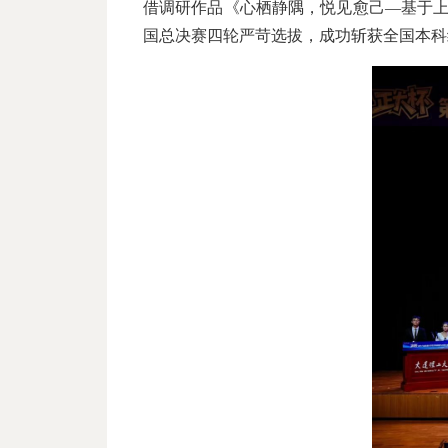
借调研作品《心栖静隅，悦见愈己—基于上
国总决赛四轮严苛选拔，成功斩获全国本科