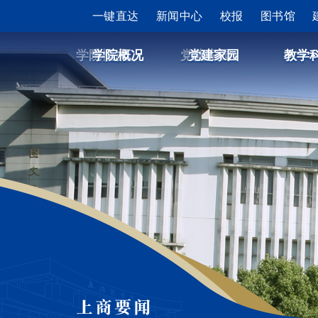
一键直达
一键直达
新闻中心
新闻中心
校报
校报
图书馆
图书馆
建校
学院概况
学院概况
党建家园
党建家园
教学
教学
上商要闻