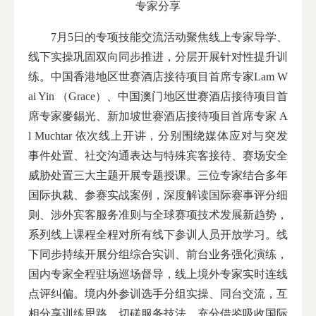
专家分享
7月5日的专项技能交流活动聚焦线上专家导学、
线下实操巩固双向同步推进，分层开展针对性提升训
练。中国香港地区世赛酒店接待项目首席专家Lam W
ai Yin （Grace）、中国澳门地区世赛酒店接待项目首
席专家麥錫光、新加坡世赛酒店接待项目首席专家 A
l Muchtar 依次线上开讲，分别围绕媒体应对与突发
事件处置、社交沟通表达与特殊宾客接待、赛场安全
威胁处置三大主题开展专题授课。三位专家结合多年
国际执裁、参赛实战案例，深度解读国际赛事评分细
则、涉外宾客服务准则与全球赛项技术发展新趋势，
系列线上课程全程对所有线下参训人员开放学习。线
下同步持续开展分组综合实训、前台业务强化演练，
国内专家全程驻场巡场督导，线上境外专家实时连线
点评纠偏。境内外参训选手分组实操、同台交流，互
相分享训练思路、切磋服务技法，充分借鉴吸收国际