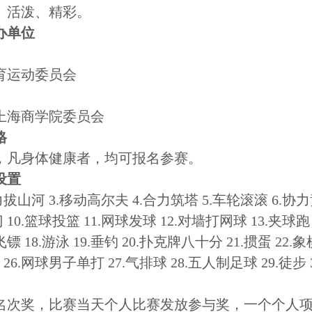
、活泼、精彩。
办单位
育运动委员会
上海商学院委员会
格
，凡身体健康者，均可报名参赛。
设置
力拔山
河
3.移动高尔夫 4.合力筑塔 5.车轮滚滚 6.协
 10.篮球投篮 11.网球发球
12.对墙打网球 13.夹球跑 
飞镖 18.游泳
19.垂钓 20.扑克牌八十分 21.掼蛋 22.象棋
 26.网球男子单打
27.气排球 28.五人制足球 29.徒步
名次
奖，比赛
当天个人比赛发放参与奖，一个个人