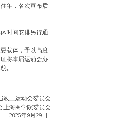
同往年，名次宣布后
具体时间安排另行通
重要载体，予以高度
保证将本届运动会办
风貌。
届教工运动会
委员会
会上海商学院委员会
202
5
年
9月2
9
日