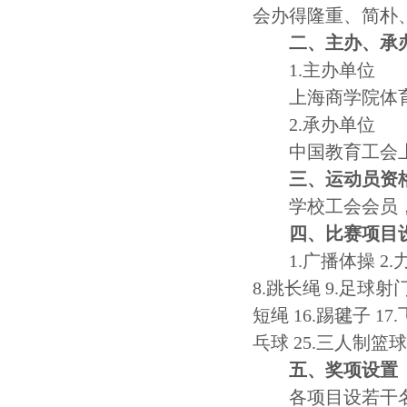
会办得隆重、简朴
二、主办、承
1.
主办单位
上海商学院体
2.
承办单位
中国教育工会
三、运动员资
学校工会会员
四、比赛项目
1
.广播体操
2.
8.跳长绳 9.足球射门
短绳 16.踢毽子 17.
乓球 25.三人制篮球
五、奖项设置
各项目设
若干