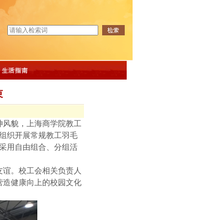
束
神风貌，上海商学院
教工
组织开展
常规
教工
羽毛
采用自由组合、分组活
。
友谊。校工会相关负责人
营造健康向上的校园文化