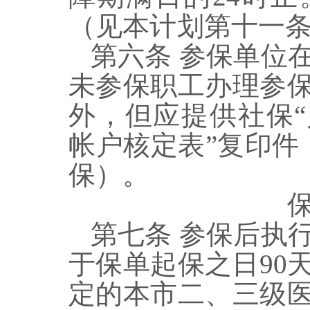
（见本计划第十
一
第
六
条
参保单位
未参保职工办理参
外，但应提供
社保
“
帐户核定表
”
复印件
保）。
第
七
条
参保后执
于保单
起保
之日
90
定的本市二、三级