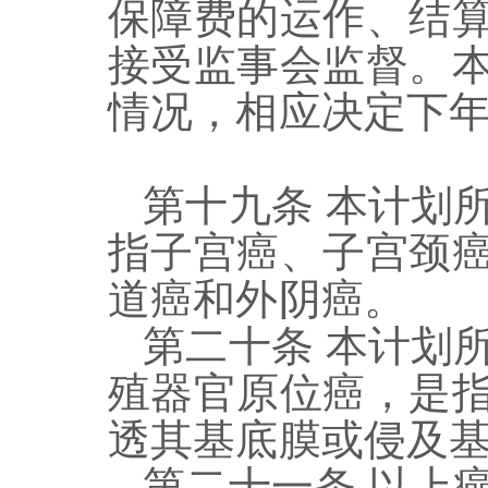
保障费的运作、结
接受监事会监督。
情况
，
相应决定下
第十
九
条
本计划
指子宫癌、子宫颈
道癌和外阴癌。
第
二十
条
本计划
殖器官原位癌，是
透其基底膜或侵及
第二十
一
条
以上