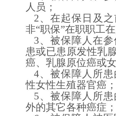
人员；
2
、在起保日及之
非
“
职保
”
在职职工
在
3
、
被保障人在参
患或已患
原发性乳
癌
、
乳腺原位癌或
4
、
被保障人所患
性女性生殖器官癌
5
、
被保障人所患
外的其它各种癌症