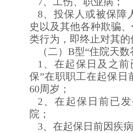
7
、工伤、职业病；
8
、投保人或被保障
史以及其他各种欺骗、
类行为，即终止对其的
（二）
B
型
“
住院天数
1
、在起保日及之前
保
”
在职职工在起保日
60
周岁；
2
、在起保日前已发
院；
3
、在起保日前因疾