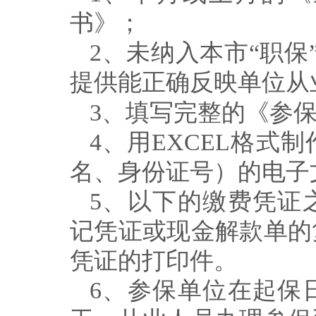
书》；
2
、未纳入本市
“
职保
提供能正确反映单位从
3
、填写完整的《参
4
、用
EXCEL
格式制
名、身份证号）的电子
5
、以下的缴费凭证
记凭证或现金解款单的
凭证的打印件。
6
、
参保单位在
起保