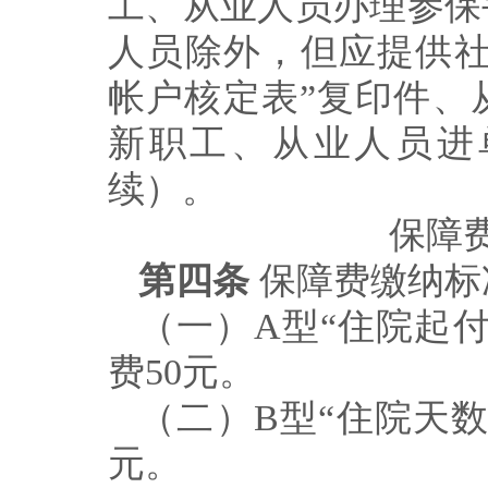
工、从业人员办理参保
人员除外，但应提供
帐户核定表
”
复印件、
新职工、从业人员进
续）。
保障
第四条
保障费缴纳标
（一）
A
型
“
住院起
费
50
元。
（二）
B
型
“
住院天
元。