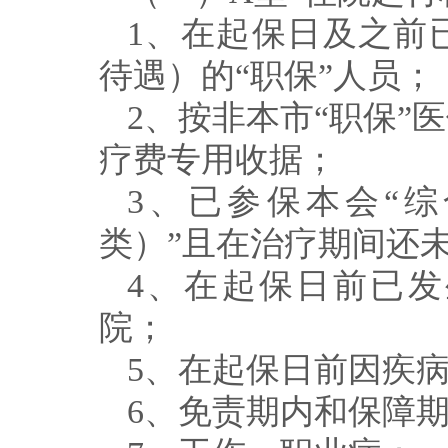
1
、在起保日及之前
待遇）的
“
职保
”
人员；
2
、按非本市
“
职保
”
医
疗费专用收据；
3
、已参保本会
“
综
类）
”
且在治疗期间还
4
、在起保日前已发
院；
5
、在起保日前因疾
6
、免责期内和保障