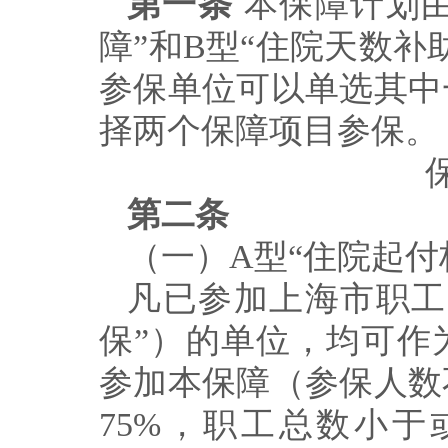
第一条
本保障计划
障
”
和
B
型
“
住院天数补
参保单位可以单选其中
择两个保障项目参保。
第二条
（一）
A
型
“
住院起付
凡已参加上海市职工
保
”
）的单位，均可作
参加本保障（参保人数
75%
，职工总数小于