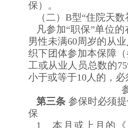
保）。
（二）
B
型
“
住院天数
凡参加
“
职保
”
单位的
男性未满
60
周岁的从业
织下团体参加本保障（
工或从业人员总数的
7
小于或等于
10
人的，必
第三条
参保时必须提
保
1
、本月或上月的《